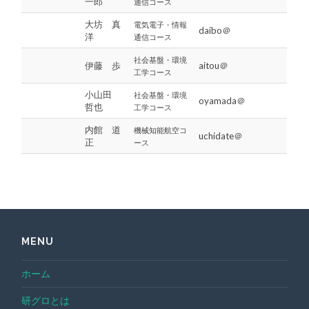
一郎
通信コース
大坊 真
電気電子・情報
daibo＠
洋
通信コース
社会基盤・環境
伊藤 歩
aitou＠
工学
コース
小山田
社会基盤・環境
oyamada＠
哲也
工学
コース
内館 道
機械知能航空コ
uchidate＠
正
ース
MENU
ホーム
研グロとは