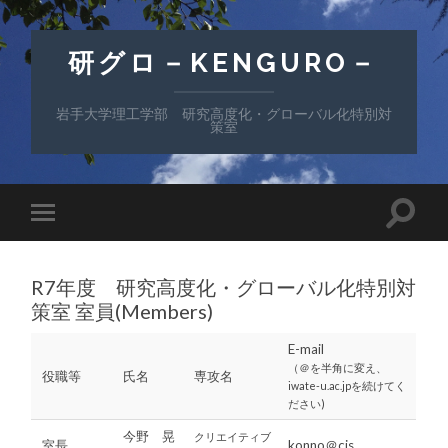
研グロ－KENGURO－
岩手大学理工学部 研究高度化・グローバル化特別対
策室
R7年度 研究高度化・グローバル化特別対
策室 室員(Members)
E-mail
（＠を半角に変え、
役職等
氏名
専攻名
iwate-u.ac.jpを続けてく
ださい)
今野 晃
クリエイティブ
室長
konno＠cis.