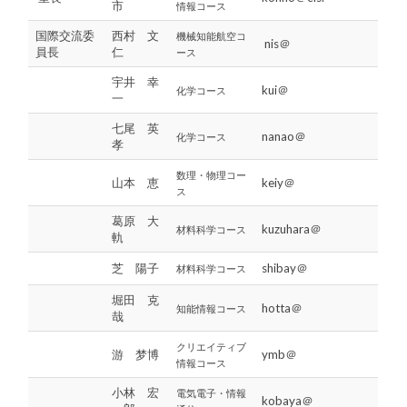
市
情報コース
国際交流委
西村 文
機械知能航空
コ
nis＠
員長
仁
ース
宇井 幸
kui＠
化学コース
一
七尾 英
nanao＠
化学コース
孝
数理・物理
コー
山本 恵
keiy＠
ス
葛原 大
kuzuhara＠
材料科学コース
軌
芝 陽子
shibay＠
材料科学
コース
堀田 克
hotta＠
知能情報コース
哉
クリエイティブ
游 梦博
ymb＠
情報
コース
小林 宏
電気電子・情報
kobaya＠