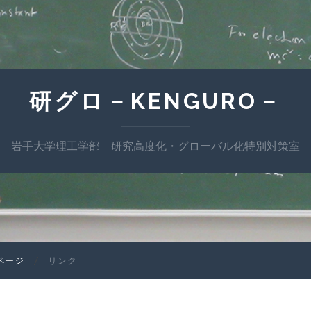
研グロ－KENGURO－
岩手大学理工学部 研究高度化・グローバル化特別対策室
ページ
リンク