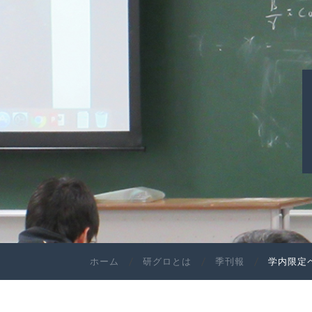
ホーム
研グロとは
季刊報
学内限定