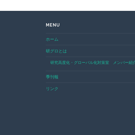
MENU
ホーム
研グロとは
研究高度化・グローバル化対策室 メンバー紹
季刊報
リンク